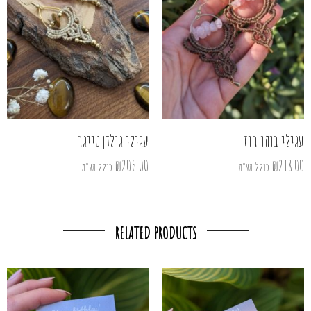
עגילי בוהו רוז
עגילי גולדן טייגר
₪
206.00
₪
218.00
כולל מע"מ
כולל מע"מ
RELATED PRODUCTS