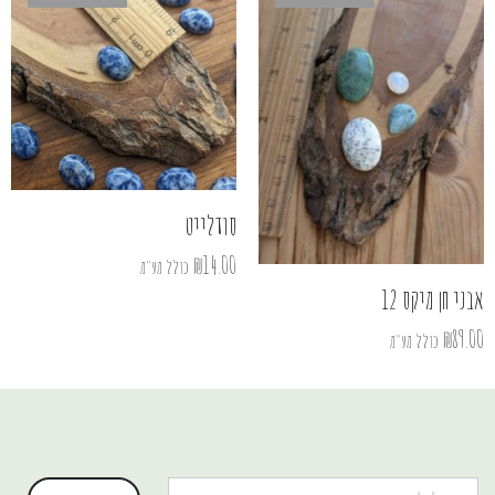
סודלייט
₪
14.00
כולל מע"מ
אבני חן מיקס 12
₪
89.00
כולל מע"מ