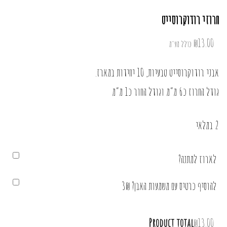
חרוזי רודוקרוסייט
₪
13.00
כולל מע"מ
אבני רודוקרוסייט טבעיות, 10 יחידות במארז.
גודל החרוז כ6 מ”מ וגודל החור כ1 מ”מ
2 במלאי
לארוז למתנה?
להוסיף כרטיס עם משמעות האבן? 3₪
Product total
₪13.00