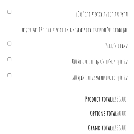
תרצי את הטבעת בציפוי זהב? 40₪
זמן ההכנה של תכשיטים בהזמנה מראש או בציפוי זהב כ18 ימי עסקים
לארוז למתנה?
להוסיף מטלית לניקוי תכשיטים? 10₪
להוסיף כרטיס עם משמעות האבן? 3₪
Product total
₪263.00
Options total
₪0.00
Grand total
₪263.00