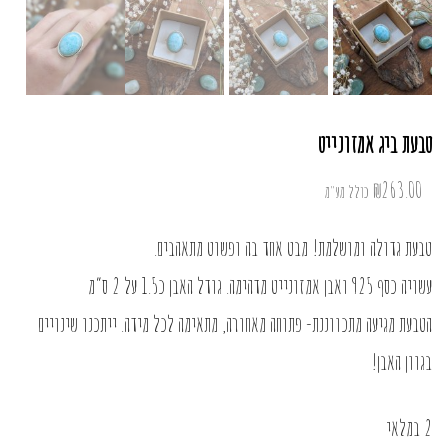
טבעת ביג אמזונייט
₪
263.00
כולל מע"מ
טבעת גדולה ומושלמת! מבט אחד בה ופשוט מתאהבים.
עשויה כסף 925 ואבן אמזונייט מדהימה. גודל האבן כ1.5 על 2 ס”מ
הטבעת מגיעה מתכווננת- פתוחה מאחורה, מתאימה לכל מידה. ייתכנו שינויים
בגוון האבן!
2 במלאי