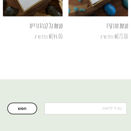
טבעת טורקיז
טבעת גל לברדורייט
₪
146.00
₪
171.00
כולל מע"מ
כולל מע"מ
חיפוש
חפש