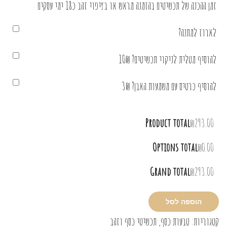
זמן ההכנה של תכשיטים בהזמנה מראש או בציפוי זהב כ18 ימי עסקים
לארוז למתנה?
להוסיף מטלית לניקוי תכשיטים? 10₪
להוסיף כרטיס עם משמעות האבן? 3₪
Product total
₪293.00
Options total
₪0.00
Grand total
₪293.00
הוספה לסל
קטגוריות:
טבעות כסף
,
תכשיטי כסף וזהב