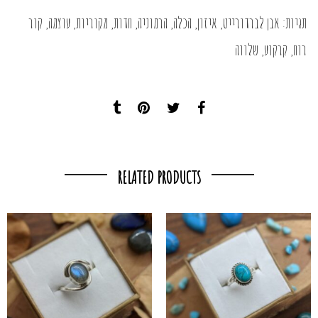
תגיות:
אבן לברדורייט
,
איזון
,
הכלה
,
הרמוניה
,
חדות
,
מקוריות
,
עוצמה
,
קור
רוח
,
קרקוע
,
שלווה
RELATED PRODUCTS