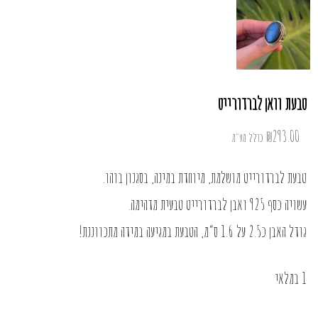
טבעת וואן לברדורייט
₪
293.00
כולל מע"מ
טבעת לברדורייט מושלמת, מיוחדת במינה, בסגנון בוהו.
עשויה כסף 925 ואבן לברדורייט טבעית מדהימה.
גודל האבן כ2.5 על 1.6 ס”מ, הטבעת במגיעה במידה מתכווננת!
1 במלאי