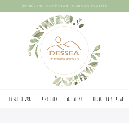
משלוח חינם עד הבית בהזמנה מעל 400₪ | המחירים כוללים מע"מ | אפשר להוסיף ציפוי זהב לכל תכשיטי הכסף
מדריך מידות טבעות
מצב הזמנה
כתבו עליי
שאלות ותשובות