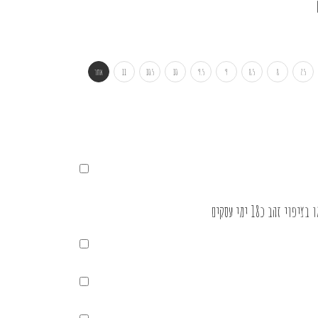
7.5
8
8.5
9
9.5
10
10.5
11
אחר
זהב כ18 ימי עסקים