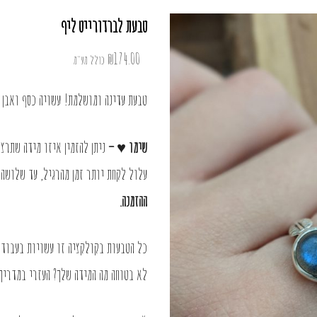
טבעת לברדורייט ליף
₪
174.00
כולל מע"מ
טבעת עדינה ומושלמת! עשויה כסף ואבן ל
שימו ♥ –
ניתן להזמין איזו מידה שתרצו
עלול לקחת יותר זמן מהרגיל, עד שלושה
ההזמנה.
כל הטבעות בקולקציה זו עשויות בעבודת יד עדינה ומ
לא בטוחה מה המידה שלך? העזרי
במדריך