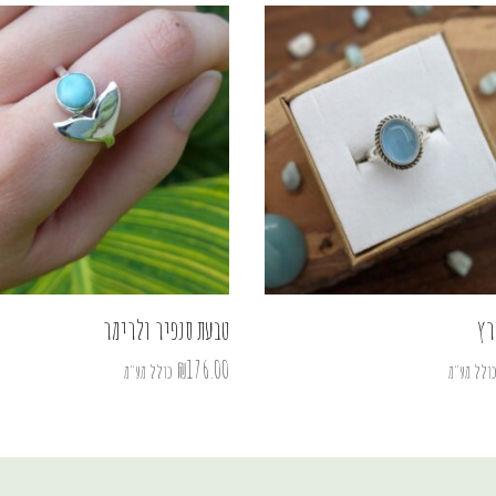
רץ
טבעת סנפיר ולרימר
₪
176.00
ולל מע"מ
כולל מע"מ