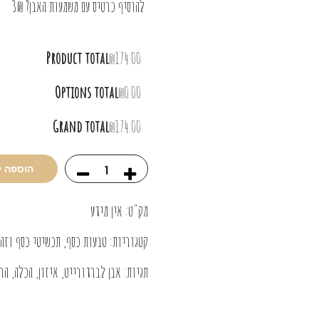
להוסיף כרטיס עם משמעות האבן? 3₪
Product total
₪174.00
Options total
₪0.00
Grand total
₪174.00
הוספה 
מק"ט:
אין מידע
קטגוריות:
טבעות כסף
,
תכשיטי כסף וזה
תגיות:
אבן לברדורייט
,
איזון
,
הכלה
,
הר