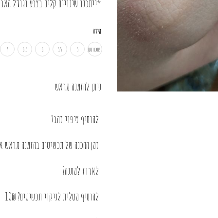
*ייתכנו שינויים קלים בצבע וגודל האבן
מידה
מתכווננת
5
5.5
6
6.5
7
ניתן להזמנה מראש
להוסיף ציפוי זהב?
זמן ההכנה של תכשיטים בהזמנה מראש או בציפוי 
לארוז למתנה?
להוסיף מטלית לניקוי תכשיטים? 10₪