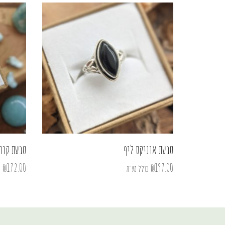
טבעת אוניקס ליף
טבעת קוו
₪
172.00
₪
197.00
כולל מע"מ
כ