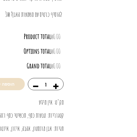
להוסיף כרטיס עם משמעות האבן? 3₪
Product total
₪0.00
Options total
₪0.00
Grand total
₪0.00
הוספה 
מק"ט:
אין מידע
קטגוריות:
טבעות כסף
,
תכשיטי כסף וזה
תגיות:
אבן מונסטון
,
אהבה
,
איזון
,
אינטו