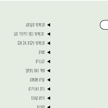
₪149.00.
₪164.00
תכשיטי מקרמה
תכשיטי כסף וציפוי זהב
תכשיטי פלדת אל חלד
סטים
לגברים
עשי זאת בעצמך
קניה שמשנה
בית ואווירה
גיפט קארד
מתנות