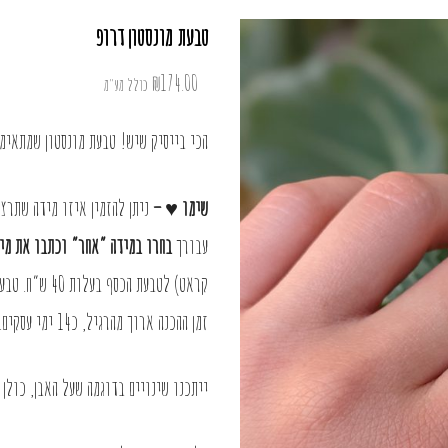
טבעת מונסטון דרופ
₪
174.00
כולל מע"מ
הכי בייסיק שיש! טבעת מונסטון שמתאימה
שימו ♥ –
ניתן להזמין איזו מידה שתרצו
עבורך
בחרו במידה “אחר” וכתבו את מיד
קראט) לטבעת ה
זמן ההכנה ארוך מהרגיל, כ14 ימי עסקים.
ייתכנו שינויים בדוגמה שעל האבן, כולן