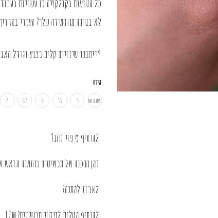
כל הטבעות בקולקציה זו עשויות בעבודת יד עדינה ומ
לא בטוחה מה המידה שלך? העזרי
במדריך
*ייתכנו שינויים קלים בצבע וגודל האבן
מידה
מתכווננת
5
5.5
6
6.5
7
להוסיף ציפוי זהב?
זמן ההכנה של תכשיטים בהזמנה מראש או בציפוי 
לארוז למתנה?
להוסיף מטלית לניקוי תכשיטים? 10₪