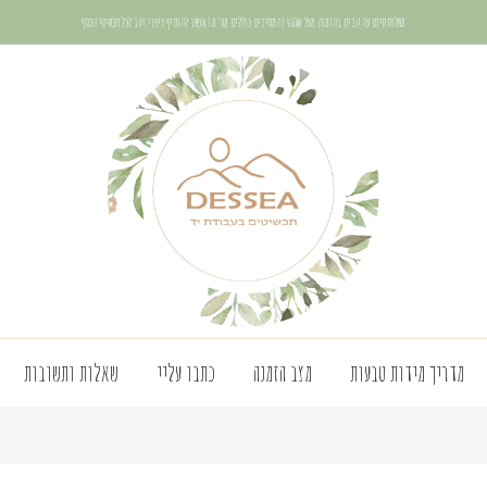
משלוח חינם עד הבית בהזמנה מעל 400₪ | המחירים כוללים מע"מ | אפשר להוסיף ציפוי זהב לכל תכשיטי הכסף
מדריך מידות טבעות
מצב הזמנה
כתבו עליי
שאלות ותשובות