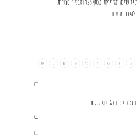
דוייקת, מכסף 925 ואבני חן טבעיות.
 למידות טבעות
.
7.5
8
8.5
9
9.5
10
10.5
11
אחר
זהב כ18 ימי עסקים