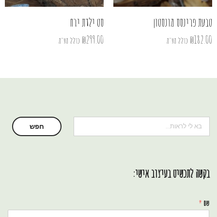
טבעת פרינסס מונסטון
סט ילדת ירח
₪
299.00
₪
182.00
כולל מע"מ
כולל מע"מ
חיפוש
חפש
בקשה לתכשיט בעיצוב אישי:
שם
*