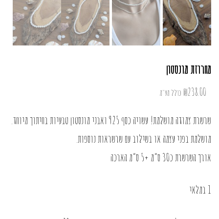
מחרוזת מונסטון
₪
238.00
כולל מע"מ
שרשרת צמודה מושלמת! עשויה כסף 925 ואבני מונסטון טבעיות בחיתוך מיוחד.
מושלמת בפני עצמה או בשילוב עם שרשראות נוספות.
אורך השרשרת כ30 ס”מ +5 ס”מ הארכה
1 במלאי