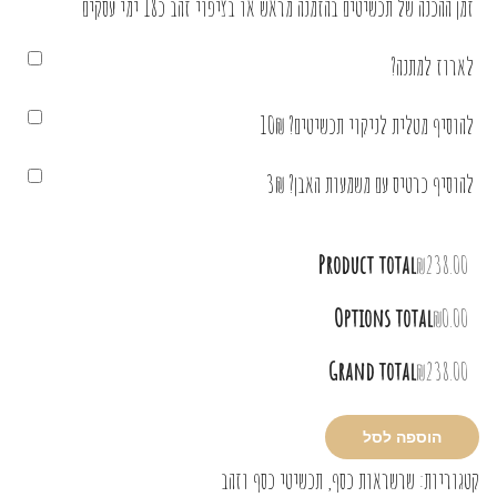
זמן ההכנה של תכשיטים בהזמנה מראש או בציפוי זהב כ18 ימי עסקים
לארוז למתנה?
להוסיף מטלית לניקוי תכשיטים? 10₪
להוסיף כרטיס עם משמעות האבן? 3₪
Product total
₪238.00
Options total
₪0.00
Grand total
₪238.00
הוספה לסל
קטגוריות:
שרשראות כסף
,
תכשיטי כסף וזהב