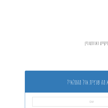
יקייט ואוונטורין
 מה שרצית אזל מהמלאי?