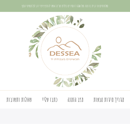
משלוח חינם עד הבית בהזמנה מעל 400₪ | המחירים כוללים מע"מ | אפשר להוסיף ציפוי זהב לכל תכשיטי הכסף
מדריך מידות טבעות
מצב הזמנה
כתבו עליי
שאלות ותשובות