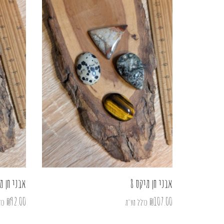
אבני חן מיקס 8
אבני חן מי
₪
92.00
₪
107.00
כולל מע"מ
כו