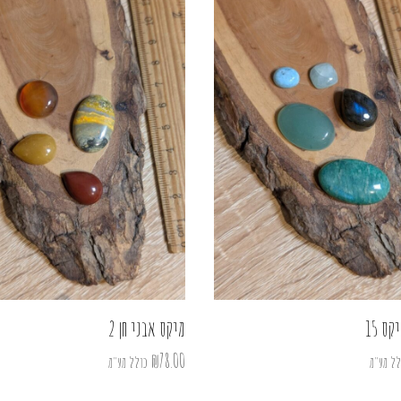
קס 15
מיקס אבני חן 2
₪
78.00
לל מע"מ
כולל מע"מ