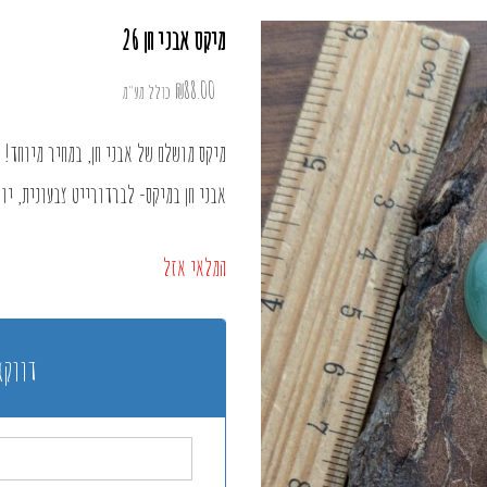
מיקס אבני חן 26
₪
88.00
כולל מע"מ
מיקס מושלם של אבני חן, במחיר מיוחד!
אבני חן במיקס- לברדורייט צבעונית, יונ
המלאי אזל
דווקא