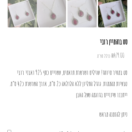
סט בוהמיין רובי
₪
479.00
כולל מע"מ
סט במחיר מיוחד! עגילים ושרשרת תואמים, עשויים כסף 925 ואבני רובי
טבעיות מהממות. גודל התליון ללא הלולאה כ2 ס”מ, אורך השרשרת כ42 ס”מ.
ייתכנו שינויים בדוגמה שעל האבן
ניתן להזמנה מראש