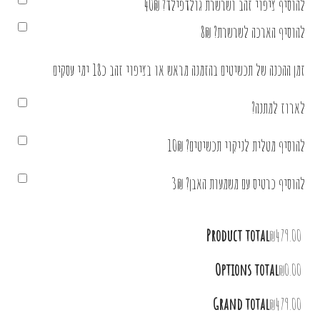
להוסיף ציפוי זהב ושרשרת גולדפילד? 40₪
להוסיף הארכה לשרשרת? 8₪
זמן ההכנה של תכשיטים בהזמנה מראש או בציפוי זהב כ18 ימי עסקים
לארוז למתנה?
להוסיף מטלית לניקוי תכשיטים? 10₪
להוסיף כרטיס עם משמעות האבן? 3₪
Product total
₪479.00
Options total
₪0.00
Grand total
₪479.00