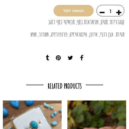
הוספה לסל
קטגוריות:
סטים
,
שרשראות כסף
,
תכשיטי כסף וזהב
תגיות:
אבן רובי
,
איזון
,
אינטואיציה
,
פרופורציה
,
שחרור
,
שפע
RELATED PRODUCTS