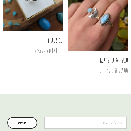
טבעת טורקיז
₪
171.00
כולל מע"מ
טבעת אושן לרימר
₪
172.00
כולל מע"מ
חיפוש
חפש