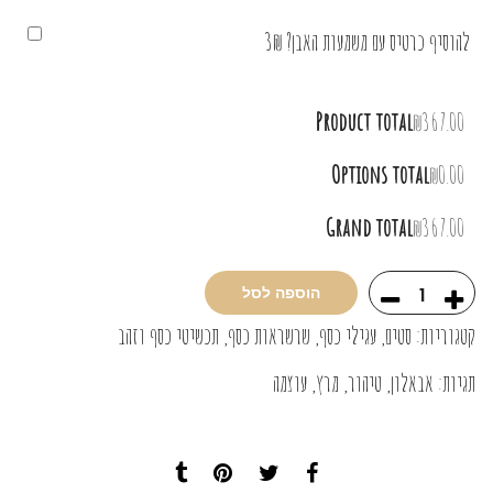
להוסיף כרטיס עם משמעות האבן? 3₪
Product total
₪367.00
Options total
₪0.00
Grand total
₪367.00
הוספה לסל
קטגוריות:
סטים
,
עגילי כסף
,
שרשראות כסף
,
תכשיטי כסף וזהב
תגיות:
אבאלון
,
טיהור
,
מרץ
,
עוצמה