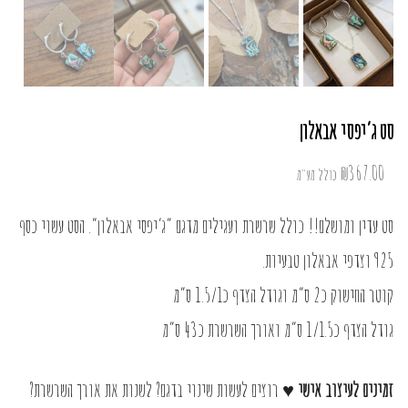
סט ג’יפסי אבאלון
₪
367.00
כולל מע"מ
סט עדין ומושלם!! כולל שרשרת ועגילים מדגם “ג’יפסי אבאלון”. הסט עשוי כסף
925 וצדפי אבאלון טבעיות.
קוטר החישוק כ2 ס”מ וגודל הצדף כ1.5/1 ס”מ
גודל הצדף כ1/1.5 ס”מ ואורך השרשרת כ43 ס”מ
זמינים לעיצוב אישי ♥
רוצים לעשות שינוי בדגם? לשנות את אורך השרשרת?