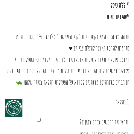
* ללא ניקל
*עמידים במים
גם המוצר הזה נמצא בקטגוריית “קנייה שמשנה” כלומר- 5% ממחיר המוצר
נתרמים למרכז הארצי להצלת צבי ים ♥
המרכז פועל יום יום לשיקום אוכלוסיות צבי הים המקומיות- מטפל בצבי ים
פצועים ומשיבם לים, מגן על הביצים המוטלות בחופים, מגן על הסביבה הימית ועוד
ים דברים מדהימים! מוזמנים לקרוא על הפעילות המלאה
באתר
שלהם
1 במלאי
תרצי את התכשיט בזהב במקום?