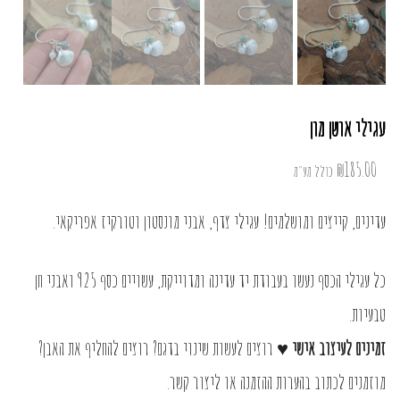
עגילי אושן מון
₪
185.00
כולל מע"מ
עדינים, קייצים ומושלמים! עגילי צדף, אבני מונסטון וטורקיז אפריקאי.
כל עגילי הכסף נעשו בעבודת יד עדינה ומדוייקת, עשויים כסף 925 ואבני חן
טבעיות.
זמינים לעיצוב אישי ♥
רוצים לעשות שינוי בדגם? רוצים להחליף את האבן?
מוזמנים לכתוב בהערות ההזמנה או
ליצור קשר
.