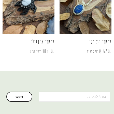
שרשרת דיפ בלו
שרשרת צב היולט
₪
161.00
₪
162.00
כולל מע"מ
כולל מע"מ
חיפוש
חפש