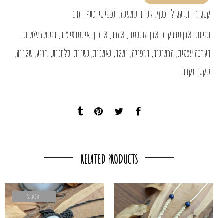
קטגוריות:
עגילי כסף
,
קנייה שמשנה
,
תכשיטי כסף וזהב
תגיות:
אבן טורקיז
,
אבן מונסטון
,
אהבה
,
איזון
,
אינטואיציה
,
הגשמה עצמית
,
הערכה עצמית
,
הרמוניה
,
הרפייה
,
חמלה
,
נאמנות
,
נשיות
,
סלחנות
,
רוגע
,
שלווה
,
שקט
,
תקווה
RELATED PRODUCTS
Sold Out