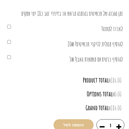
זמן ההכנה של תכשיטים בהזמנה מראש או בציפוי זהב כ18 ימי עסקים
לארוז למתנה?
להוסיף מטלית לניקוי תכשיטים? 10₪
להוסיף כרטיס עם משמעות האבן? 3₪
Product total
₪186.00
Options total
₪0.00
Grand total
₪186.00
הוספה לסל