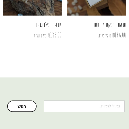
טבעת פרפקט מונסטון
שרשרת פלומריה
₪
136.00
₪
166.00
כולל מע"מ
כולל מע"מ
חיפוש
חפש