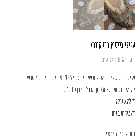
עגילי בייסיק רוז קוורץ
₪
186.00
כולל מע"מ
עדינים ומושלמים! עגילים עשויים כסף 925 ואבני רוז קוורץ טבעיות.
קלילים ונוחים על האוזן. גודל האבן כ1 ס”מ
* ללא ניקל
*עמידים במים
ניתן להזמנה מראש