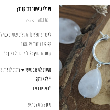
עגילי ג’יפסי רוז קוורץ
₪
181.00
כולל מע"מ
ג’יפסי מושלמים! העגילים עשויים כסף 925 ואבני רוז קוורץ טבעיות.
קלילים ונוחים על האוזן.
קוטר החישוק כ2 ס”מ וגודל האבן כ1.5 ס”מ
זמינים לעיצוב אישי ♥
רוצים לעשות שינ
* ללא ניקל
*עמידים במים
ניתן להזמנה מראש