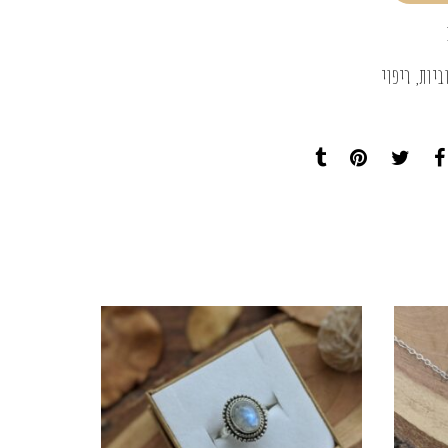
ביות
,
ריפוי