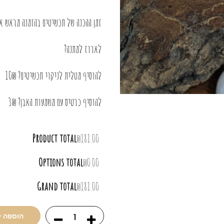
זמן ההכנה של תכשיטים בהזמנה מראש או בציפוי 
לארוז למתנה?
להוסיף מטלית לניקוי תכשיטים? 10₪
להוסיף כרטיס עם משמעות האבן? 3₪
Product total
₪181.00
Options total
₪0.00
Grand total
₪181.00
הוספה 