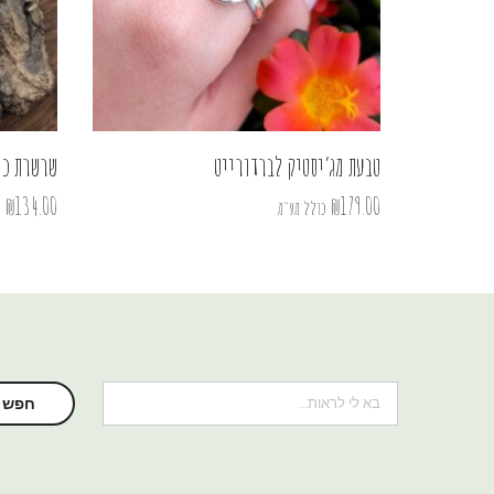
טבעת מג’יסטיק לברדורייט
שרשרת כו
₪
134.00
₪
179.00
כולל מע"מ
כ
חיפוש
חפש