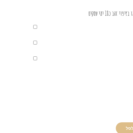
זהב כ18 ימי עסקים
לסל