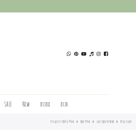
חנות
מתנות
New
SALE
עמוד הבית
תכשיטי כסף וזהב
עגילי כסף
עגילי ג’יפסי רוז קוורץ