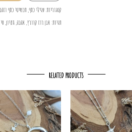
קטגוריות:
עגילי כסף
,
תכשיטי כסף וזהב
תגיות:
אבן רוז קוורץ
,
אהבה
,
דמיון
,
חיו
RELATED PRODUCTS