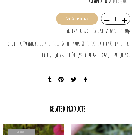
Grand total
₪164.00
הוספה לסל
קטגוריות:
עגילי מקרמה
,
תכשיטי מקרמה
תגיות:
אבן אמזונייט
,
אהבה
,
אופטימיות
,
אותנטיות
,
אמת
,
הגשמה עצמית
,
הערכה
עצמית
,
נשיות
,
עיצוב אישי
,
רוגע
,
שלווה
,
שמחה
,
תקשורת
RELATED PRODUCTS
Sold Out