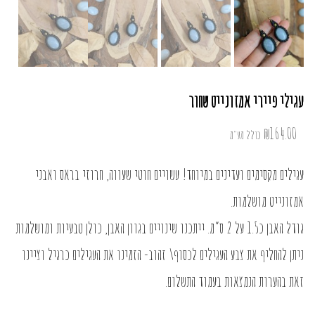
עגילי פיירי אמזונייט שחור
₪
164.00
כולל מע"מ
עגילים מקסימים ועדינים במיוחד! עשויים חוטי שעווה, חרוזי בראס ואבני
אמזונייט מושלמות.
גודל האבן כ1.5 על 2 ס”מ. ייתכנו שינויים בגוון האבן, כולן טבעיות ומושלמות
ניתן להחליף את צבע העגילים לכסוף\ זהוב- הזמינו את העגילים כרגיל וציינו
זאת בהערות הנמצאות בעמוד התשלום.