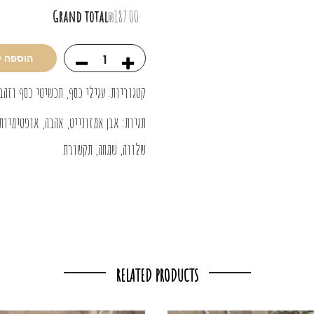
Grand total
₪187.00
הוספה 
קטגוריות:
עגילי כסף
,
תכשיטי כסף וזהב
תגיות:
אבן אמזונייט
,
אהבה
,
אופטימיות
שלווה
,
שמחה
,
תקשורת
RELATED PRODUCTS