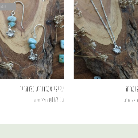
ld Out
ומריה
עגילי אמזונייט פלומריה
₪
163.00
כולל מע"מ
כולל מע"מ