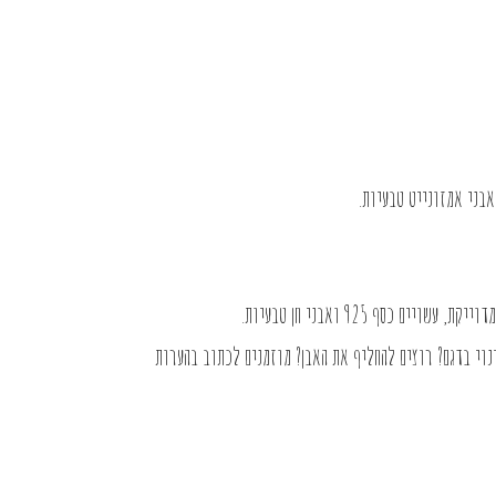
ים כסף 925 ואבני חן טבעיות.
וי בדגם? רוצים להחליף את האבן? מוזמנים לכתוב בהערות