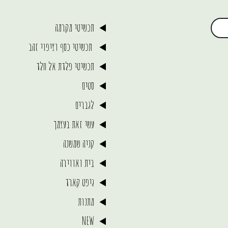
תכשיטי מקרמה
תכשיטי כסף וציפוי זהב
תכשיטי פלדת אל חלד
סטים
לגברים
עשי זאת בעצמך
קניה שמשנה
בית ואווירה
גיפט קארד
מתנות
NEW