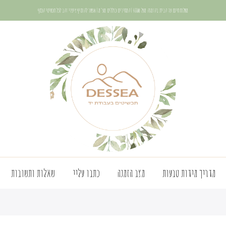
משלוח חינם עד הבית בהזמנה מעל 400₪ | המחירים כוללים מע"מ | אפשר להוסיף ציפוי זהב לכל תכשיטי הכסף
מדריך מידות טבעות
מצב הזמנה
כתבו עליי
שאלות ותשובות