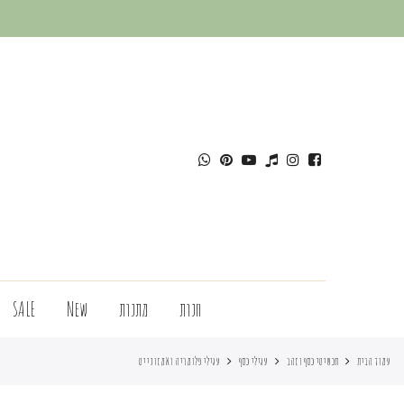
חנות
מתנות
New
SALE
עמוד הבית
תכשיטי כסף וזהב
עגילי כסף
עגילי פלומריה ואמזונייט