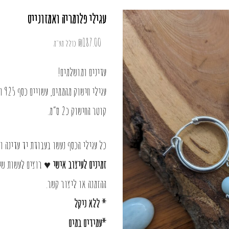
עגילי פלומריה ואמזונייט
₪
187.00
כולל מע"מ
עדינים ומושלמים!
עגילי חישוק מהממים, עשויים כסף 925 ואבני אמזונייט טבעיות.
קוטר החישוק כ2 ס”מ.
כל עגילי הכסף נעשו בעבודת יד עדינה ומדוייקת, עשוי
זמינים לעיצוב אישי ♥
רוצים לעשות שינ
ההזמנה או
ליצור קשר
.
* ללא ניקל
*עמידים במים