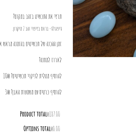
תרצי את התכשיט בזהב במקום?
דיפגולד- בראס בציפוי זהב 2 מיקרון.
זמן ההכנה של תכשיטים בהזמנה מראש או בציפוי 
לארוז למתנה?
להוסיף מטלית לניקוי תכשיטים? 10₪
להוסיף כרטיס עם משמעות האבן? 3₪
Product total
₪187.00
Options total
₪0.00