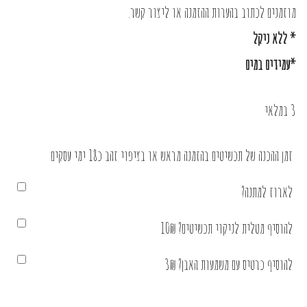
מוזמנים לכתוב בהערות ההזמנה או
ליצור קשר
.
* ללא ניקל
*עמידים במים
3 במלאי
זמן ההכנה של תכשיטים בהזמנה מראש או בציפוי זהב כ18 ימי עסקים
לארוז למתנה?
להוסיף מטלית לניקוי תכשיטים? 10₪
להוסיף כרטיס עם משמעות האבן? 3₪