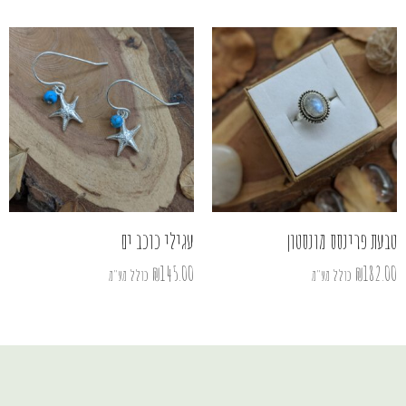
טבעת פרינסס מונסטון
עגילי כוכב ים
₪
145.00
₪
182.00
כולל מע"מ
כולל מע"מ