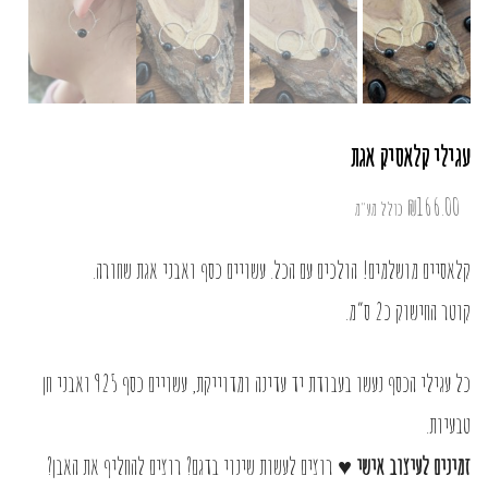
עגילי קלאסיק אגת
₪
166.00
כולל מע"מ
קלאסיים מושלמים! הולכים עם הכל. עשויים כסף ואבני אגת שחורה.
קוטר החישוק כ2 ס”מ.
כל עגילי הכסף נעשו בעבודת יד עדינה ומדוייקת, עשויים כסף 925 ואבני חן
טבעיות.
זמינים לעיצוב אישי ♥
רוצים לעשות שינוי בדגם? רוצים להחליף את האבן?