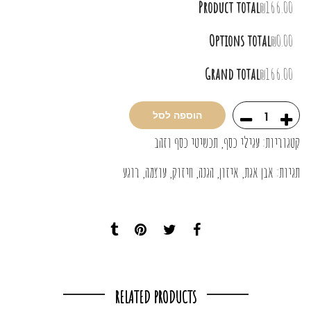
Product total
₪166.00
Options total
₪0.00
Grand total
₪166.00
הוספה לסל
קטגוריות:
עגילי כסף
,
תכשיטי כסף וזהב
תגיות:
אבן אגת
,
איזון
,
הגנה
,
חיזוק
,
עוצמה
,
רוגע
RELATED PRODUCTS