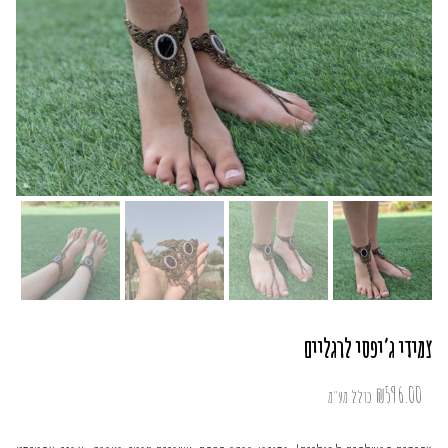
צמידי ג’יפסי לרגליים
₪
596.00
כולל מע"מ