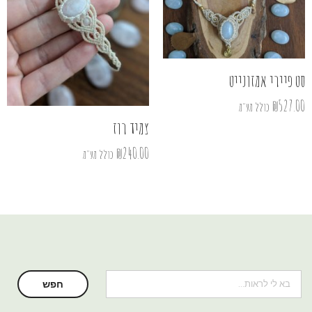
סט פיירי אמזונייט
₪
527.00
כולל מע"מ
צמיד רוז
₪
240.00
כולל מע"מ
חיפוש
חפש