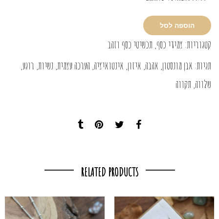
הוספה לסל
קטגוריות:
צמידי כסף
,
תכשיטי כסף וזהב
תגיות:
אבן מונסטון
,
אהבה
,
איזון
,
אינטואיציה
,
הערכה עצמית
,
נשיות
,
רוגע
,
שלווה
,
תקווה
RELATED PRODUCTS