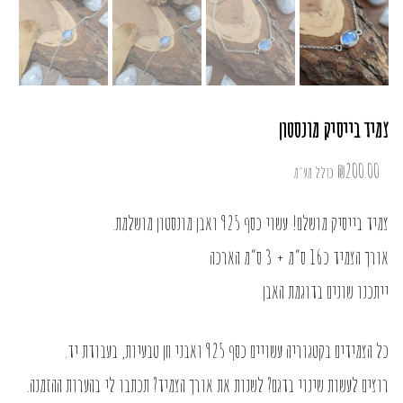
צמיד בייסיק מונסטון
₪
200.00
כולל מע"מ
צמיד בייסיק מושלם! עשוי כסף 925 ואבן מונסטון מושלמת.
אורך הצמיד כ16 ס”מ + 3 ס”מ הארכה
ייתכנו שונים בדוגמת האבן
כל הצמידים בקטגוריה עשויים כסף 925 ואבני חן טבעיות, בעבודת יד.
רוצים לעשות שינוי בדגם? לשנות את אורך הצמיד? תכתבו לי בהערות ההזמנה.