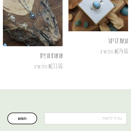
טבעת לרימר
₪
174.00
כולל מע"מ
שרשרת חרצית
₪
133.00
כולל מע"מ
חיפוש
חפש