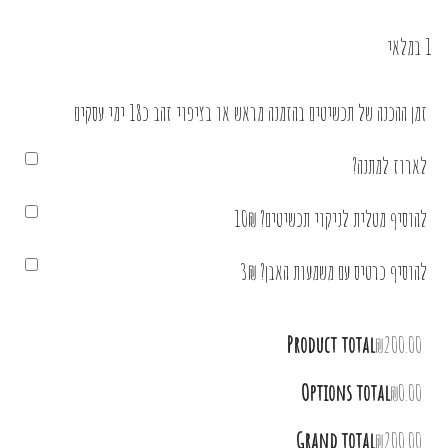
1 במלאי
זמן ההכנה של תכשיטים בהזמנה מראש או בציפוי זהב כ18 ימי עסקים
לארוז למתנה?
להוסיף מטלית לניקוי תכשיטים? 10₪
להוסיף כרטיס עם משמעות האבן? 3₪
Product total
₪200.00
Options total
₪0.00
Grand total
₪200.00