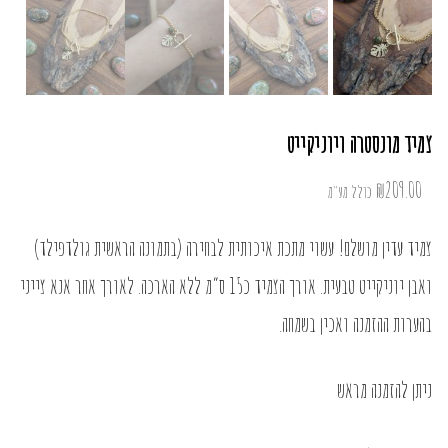
צמיד מונסטרה ויוניקייט
₪
209.00
כולל מע"מ
צמיד עדין מושלם! עשוי מתכת איכותית לבחירה (בתמונה הראשית גולדפילד)
ואבן יוניקייט טבעית. אורך הצמיד כ15 ס”מ ללא הארכה. לאורך אחר אנא צייני
בהערות ההזמנה ואכין בשמחה.
ניתן להזמנה מראש