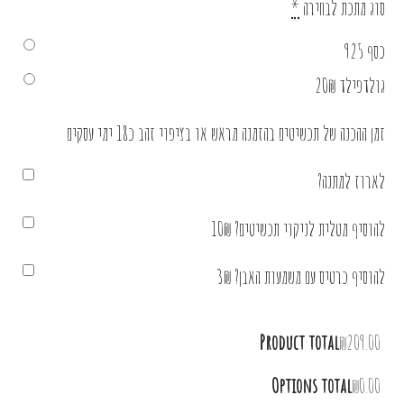
סוג מתכת לבחירה
*
כסף 925
גולדפילד 20₪
זמן ההכנה של תכשיטים בהזמנה מראש או בציפוי זהב כ18 ימי עסקים
לארוז למתנה?
להוסיף מטלית לניקוי תכשיטים? 10₪
להוסיף כרטיס עם משמעות האבן? 3₪
Product total
₪209.00
Options total
₪0.00