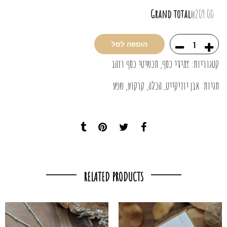
Grand total
₪209.00
הוספה לסל
קטגוריות:
צמידי כסף
,
תכשיטי כסף וזהב
תגיות:
אבן יוניקייט
,
הכלה
,
קרקוע
,
שפע
RELATED PRODUCTS