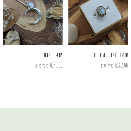
טבעת פרינסס מונסטון
שרשרת ירח
₪
190.00
₪
182.00
כולל מע"מ
כולל מע"מ