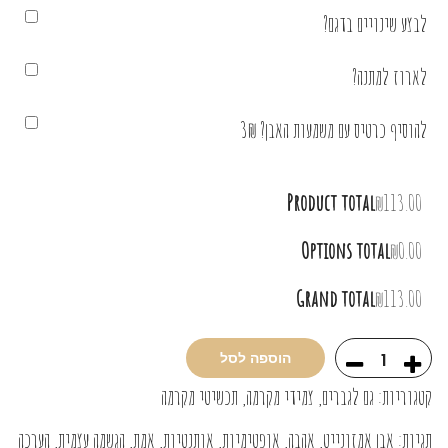
לבצע שינויים בדגם?
לארוז למתנה?
להוסיף כרטיס עם משמעות האבן? 3₪
Product total
₪113.00
Options total
₪0.00
Grand total
₪113.00
הוספה לסל
קטגוריות:
גם לגברים
,
צמידי מקרמה
,
תכשיטי מקרמה
תגיות:
אבן אמזונייט
,
אהבה
,
אופטימיות
,
אותנטיות
,
אמת
,
הגשמה עצמית
,
הערכה