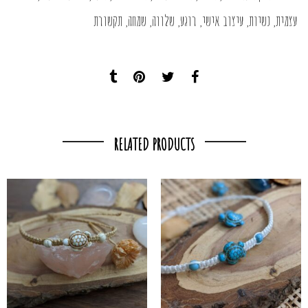
עצמית
,
נשיות
,
עיצוב אישי
,
רוגע
,
שלווה
,
שמחה
,
תקשורת
RELATED PRODUCTS