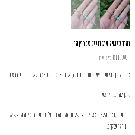
צמיד סימפל אמזונייט אפריקאי
₪
113.00
כולל מע"מ
צמיד עדין ומקסים! עשוי חוטי שעווה, אבני אמזונייט אפריקאי וחרוזי בראס.
ניתן להזמנה מראש
תכשיט מוכן במלאי יצא מהר למשלוח, זמן ההכנה של תכשיט בהזמנה מראש עד
14 ימי עסקים.