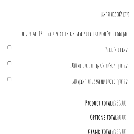
ניתן להזמנה מראש
זמן ההכנה של תכשיטים בהזמנה מראש או בציפוי זהב כ18 ימי עסקים
לארוז למתנה?
להוסיף מטלית לניקוי תכשיטים? 10₪
להוסיף כרטיס עם משמעות האבן? 3₪
Product total
₪363.00
Options total
₪0.00
Grand total
₪363.00