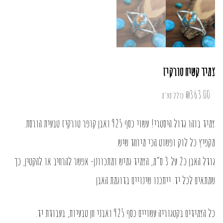
צמיד קשיח טורקיז
₪
363.00
כולל מע"מ
צמיד בוהו גדול היסטרי! עשוי כסף 925 ואבן קופר טורקיז טבעית הורסת.
מקפיץ כל לוק ופשוט הכי מיוחד שיש.
גודל האבן כ2 על 3 ס”מ, הצמיד גמיש ומתכוונן- אפשר להרחיב או להקטין, כך
שמתאים לכל יד. ייתכנו שינויים בדוגמת האבן
כל הצמידים בקטגוריה עשויים כסף 925 ואבני חן טבעיות, בעבודת יד.