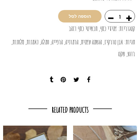
הוספה לסל
קטגוריות:
צמידי כסף
,
תכשיטי כסף וזהב
תגיות:
אבן טורקיז
,
הגשמה עצמית
,
הרמוניה
,
הרפייה
,
חמלה
,
נאמנות
,
סלחנות
,
רוגע
,
שקט
RELATED PRODUCTS