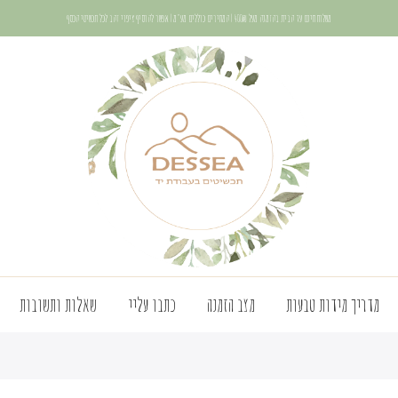
משלוח חינם עד הבית בהזמנה מעל 400₪ | המחירים כוללים מע"מ | אפשר להוסיף ציפוי זהב לכל תכשיטי הכסף
מדריך מידות טבעות
מצב הזמנה
כתבו עליי
שאלות ותשובות