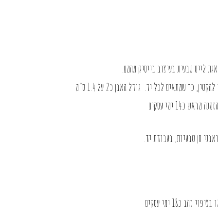
, כך שמתאים לכל יד. גודל האבן כ2 על 1.4 ס”מ
אש כ14 ימי עסקים
זהב כ18 ימי עסקים