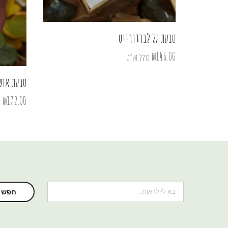
טבעת גל לברדורייט
₪
146.00
כולל מע"מ
טבעת אוש
₪
172.00
כ
חיפוש
חפש