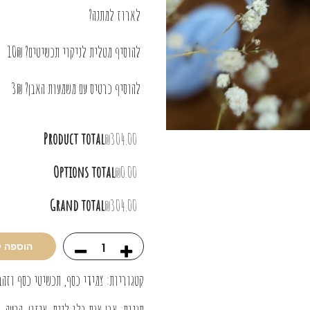
לארוז למתנה?
להוסיף מטלית לניקוי תכשיטים? 10₪
להוסיף כרטיס עם משמעות האבן? 3₪
Product total
₪304.00
Options total
₪0.00
Grand total
₪304.00
הוספה 
קטגוריות:
צמידי כסף
,
תכשיטי כסף וזהב
תגיות:
אבן אגת בלו לייס
,
איזון
,
הבעה
,