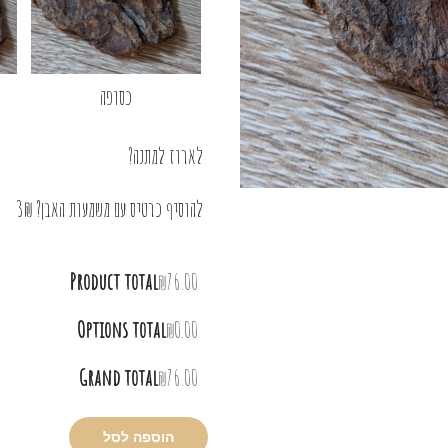
כסופה
לארוז למתנה?
להוסיף כרטיס עם משמעות האבן? 3₪
Product total
₪76.00
Options total
₪0.00
Grand total
₪76.00
הוספה לסל