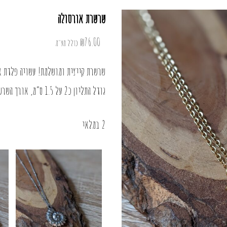
שרשרת אורסולה
₪
76.00
כולל מע"מ
שרשרת קייצית ומושלמת! עשויה פלדת א
גודל התליון כ2 על 1.5 ס”מ, אורך השרשרת כ45 ס”מ
2 במלאי