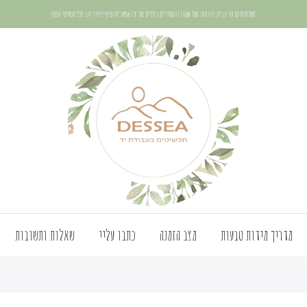
משלוח חינם עד הבית בהזמנה מעל 400₪ | המחירים כוללים מע"מ | אפשר להוסיף ציפוי זהב לכל תכשיטי הכסף
מדריך מידות טבעות
מצב הזמנה
כתבו עליי
שאלות ותשובות