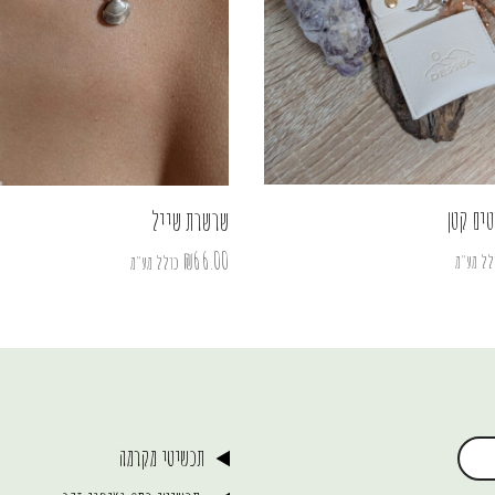
ים קטן
שרשרת שייל
₪
66.00
לל מע"מ
כולל מע"מ
תכשיטי מקרמה