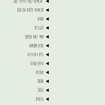
תכשיטי כסף וציפוי זהב
תכשיטי פלדת אל חלד
סטים
לגברים
עשי זאת בעצמך
קניה שמשנה
בית ואווירה
גיפט קארד
מתנות
NEW
SALE
פרטים