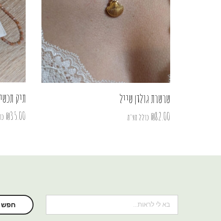
תיק תכשיט
שרשרת גולדן שייל
₪
35.00
₪
82.00
כו
כולל מע"מ
חיפוש
חפש