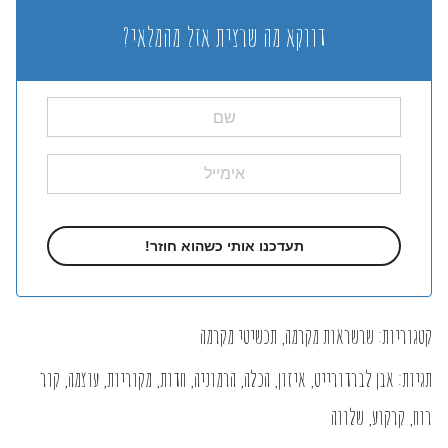
דווקא מה שרצית אזל מהמלאי?
קטגוריות:
שרשראות מקרמה
,
תכשיטי מקרמה
תגיות:
אבן לברדורייט
,
איזון
,
הכלה
,
הרמוניה
,
חדות
,
מקוריות
,
עוצמה
,
קור
רוח
,
קרקוע
,
שלווה