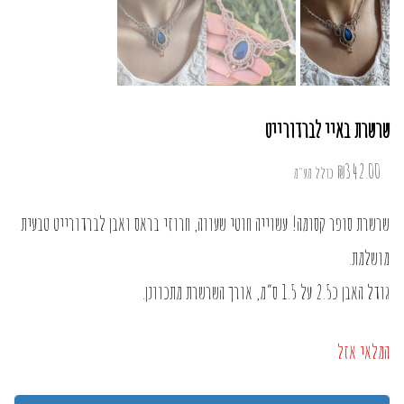
שרשרת באיי לברדורייט
₪
342.00
כולל מע"מ
שרשרת סופר קסומה! עשוייה חוטי שעווה, חרוזי בראס ואבן לברדורייט טבעית
מושלמת.
גודל האבן כ2.5 על 1.5 ס”מ, אורך השרשרת מתכוונן.
המלאי אזל