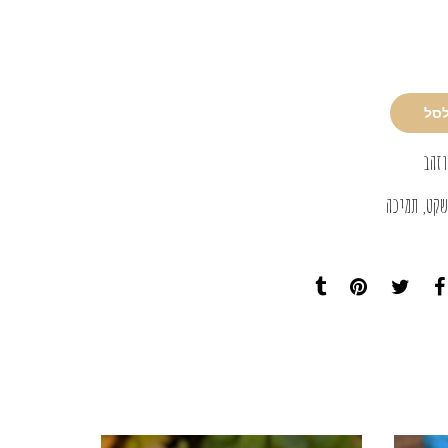
לסל
וזהב
שקט
,
תמיכה