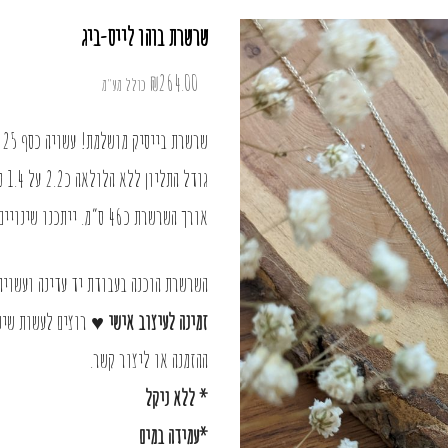
שרשרת בוהו לייס-ביג
₪
264.00
כולל מע"מ
שרשרת בייסיק מושלמת! עשויה כסף 925 ואבן בלו לייס אגת מדהימה.
גודל התליון ללא הלולאה כ2.2 על 1.4 ס”מ
אורך השרשרת כ46 ס”מ. ייתכנו שינויים בדוגמת האבן
השרשרת הוכנה בעבודת יד עדינה ועשויה כסף 925 ואבני חן 
זמינה לעיצוב אישי ♥
רוצים לעשות שינ
ההזמנה או
ליצור קשר
.
* ללא ניקל
*עמידה במים