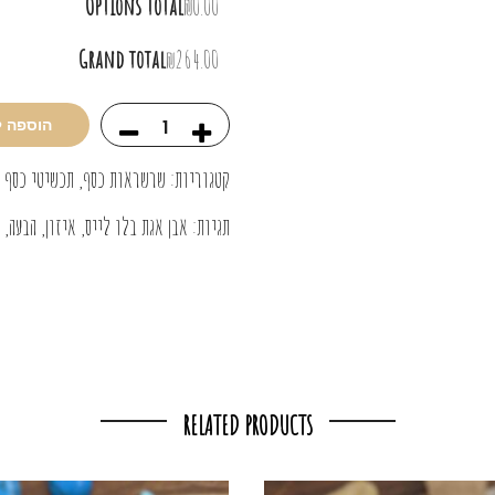
Options total
₪0.00
Grand total
₪264.00
הוספה 
קטגוריות:
שרשראות כסף
,
תכשיטי כסף 
תגיות:
אבן אגת בלו לייס
,
איזון
,
הבעה
,
RELATED PRODUCTS