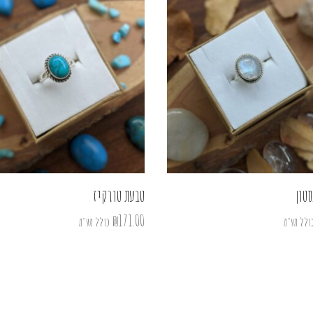
טון
טבעת טורקיז
₪
171.00
ולל מע"מ
כולל מע"מ