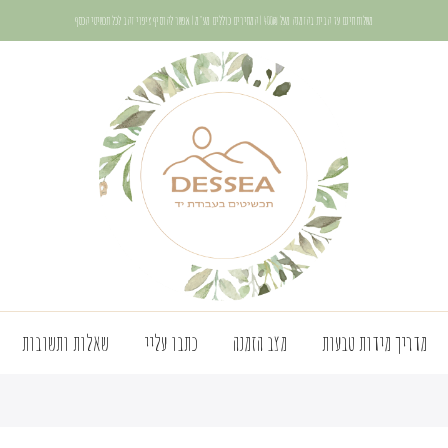
משלוח חינם עד הבית בהזמנה מעל 400₪ | המחירים כוללים מע"מ | אפשר להוסיף ציפוי זהב לכל תכשיטי הכסף
מדריך מידות טבעות
מצב הזמנה
כתבו עליי
שאלות ותשובות