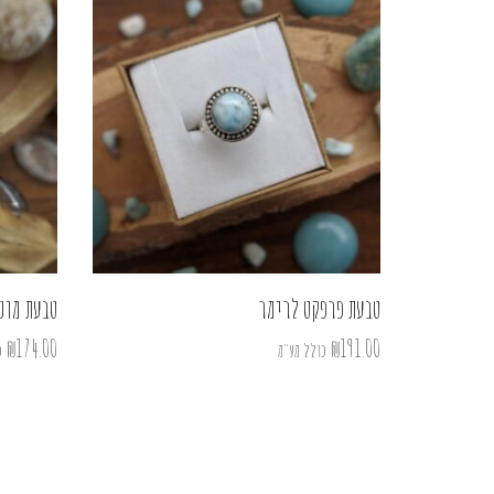
טבעת פרפקט לרימר
טבעת מונס
₪
174.00
₪
191.00
כולל מע"מ
כ