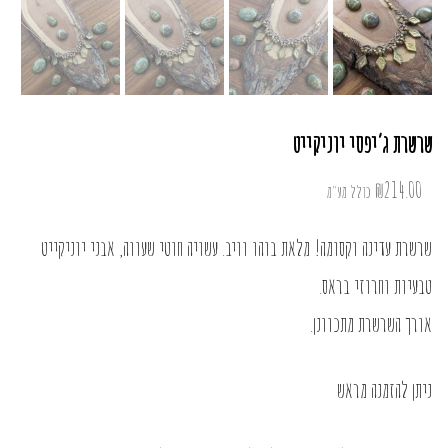
שרשרת ג’יפסי יוניקייט
₪
214.00
כולל מע"מ
שרשרת עדינה וקסומה! מלאת בוהו וויב. עשויה חוטי שעווה, אבני יוניקייט
טבעיות וחרוזי בראס.
אורך השרשרת מתכוונן.
ניתן להזמנה מראש