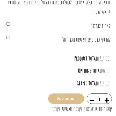
תכשיט מוכן במלאי יצא מהר למשלוח, זמן ההכנה של תכשיט בהזמנה מראש עד
14 ימי עסקים.
לארוז למתנה?
להוסיף כרטיס עם משמעות האבן? 3₪
Product total
₪214.00
Options total
₪0.00
Grand total
₪214.00
הוספה לסל
קטגוריות:
שרשראות מקרמה
,
תכשיטי מקרמה