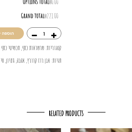
Options total
₪0.00
Grand total
₪221.00
הוספה 
קטגוריות:
שרשראות כסף
,
תכשיטי כסף 
תגיות:
אבן רוז קוורץ
,
אהבה
,
דמיון
,
חיו
RELATED PRODUCTS