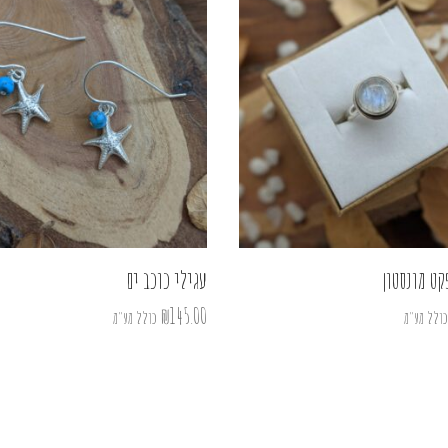
קט מונסטון
עגילי כוכב ים
₪
145.00
כולל מע"מ
כולל מע"מ