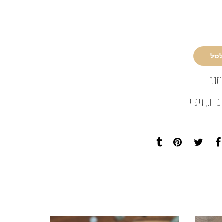
לסל
וזהב
ביות
,
ריפוי