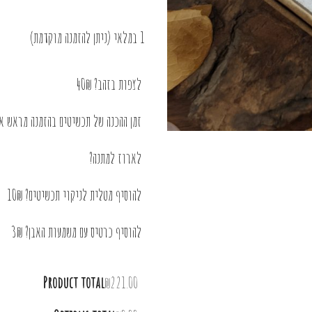
1 במלאי (ניתן להזמנה מוקדמת)
לצפות בזהב? 40₪
זמן ההכנה של תכשיטים בהזמנה מראש או בציפוי 
לארוז למתנה?
להוסיף מטלית לניקוי תכשיטים? 10₪
להוסיף כרטיס עם משמעות האבן? 3₪
Product total
₪221.00