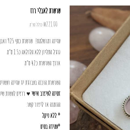
שרשרת לאבלי רוז
₪
221.00
כולל מע"מ
עדינה ומושלמת! שרשרת כסף 925 ואבן רוז קוורץ מהממת טבעית.
גודל התליון ללא הלולאה כ1.5 ס”מ
אורך השרשרת כ42 ס”מ
השרשרת הוכנה בעבודת יד עדינה ועשויה כסף 925 ואבני חן 
זמינה לעיצוב אישי ♥
רוצים לעשות שינ
ההזמנה או
ליצור קשר
.
* ללא ניקל
*עמידה במים