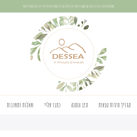
משלוח חינם עד הבית בהזמנה מעל 400₪ | המחירים כוללים מע"מ | אפשר להוסיף ציפוי זהב לכל תכשיטי הכסף
מדריך מידות טבעות
מצב הזמנה
כתבו עליי
שאלות ותשובות