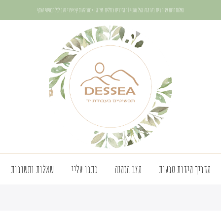
משלוח חינם עד הבית בהזמנה מעל 400₪ | המחירים כוללים מע"מ | אפשר להוסיף ציפוי זהב לכל תכשיטי הכסף
מדריך מידות טבעות
מצב הזמנה
כתבו עליי
שאלות ותשובות