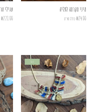
מיני מקרמה לתליה
עגילי טר
₪
221.00
₪
24.00
כולל מע"מ
Sale
Sold Ou