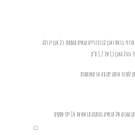
חרוזי בראס ואבן לברדורייט טבעית מהממת. כל אבן יכולה
ן כ1 על 1.2 ס”מ
תן לענוד אותה צמודה או משוחחרת.
ה של תכשיט בהזמנה מראש עד 14 ימי עסקים.