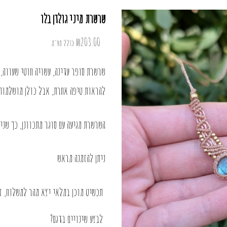
שרשרת מיני גולדן בלו
₪
203.00
כולל מע"מ
שרשרת סופר עדינה, עשויה חוטי שעווה, 
להראות טיפה אחרת, אבל כולן מושלמות! גודל האב
השרשרת מגיעה עם סוגר מתכוונן, כך שני
ניתן להזמנה מראש
תכשיט מוכן במלאי יצא מהר למשלוח, זמן ההכנ
לבצע שינויים בדגם?