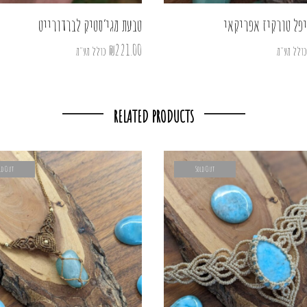
יפל טורקיז אפריקאי
טבעת מגי’סטיק לברדורייט
₪
221.00
כולל מע"מ
כולל מע"מ
RELATED PRODUCTS
ld Out
Sold Out