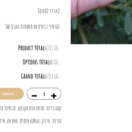
לארוז למתנה?
להוסיף כרטיס עם משמעות האבן? 3₪
Product total
₪203.00
Options total
₪0.00
Grand total
₪203.00
הוספה 
קטגוריות:
שרשראות מקרמה
,
תכשיטי מק
תגיות:
איזון
,
הגשמה עצמית
,
השראה
,
עיצ