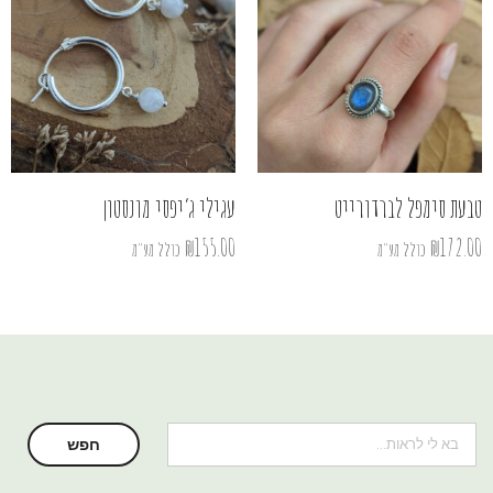
טבעת סימפל לברדורייט
עגילי ג’יפסי מונסטון
₪
155.00
₪
172.00
כולל מע"מ
כולל מע"מ
חיפוש
חפש