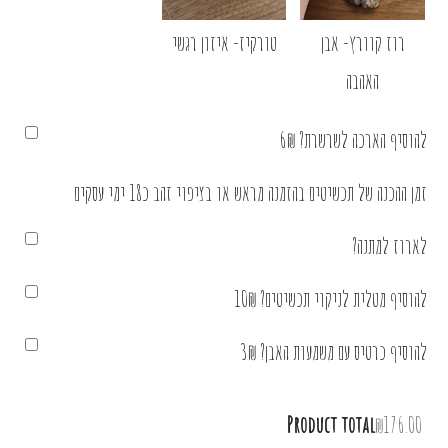
רוז קוורץ- אבן
טורקיז- איזון רגשי
האהבה
להוסיף הארכה לשרשרת? 6₪
זמן ההכנה של תכשיטים בהזמנה מראש או בציפוי זהב כ18 ימי עסקים
לארוז למתנה?
להוסיף מטלית לניקוי תכשיטים? 10₪
להוסיף כרטיס עם משמעות האבן? 3₪
Product total
₪176.00