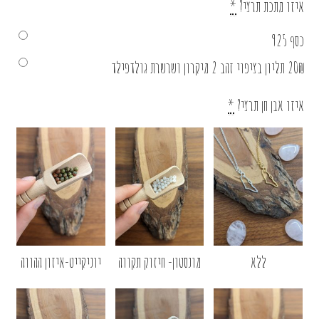
איזו מתכת תרצי?
*
כסף 925
20₪ תליון בציפוי זהב 2 מיקרון ושרשרת גולדפילד
איזו אבן חן תרצי?
*
ללא
מונסטון- חיזוק תקווה
יוניקייט-איזון ההווה