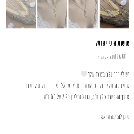
שרשרת מיני ישראל
₪
176.00
כולל מע"מ
יש לי חור בלב בצורה שלך
שרשרת מושלמת ועדינה עם מפת ארץ ישראל ואבן חן טבעית לבחירה.
אורך השרשרת כ42 ס”מ, גודל התליון כ2.2 על 0.9 ס”מ.
ניתן להזמנה מראש