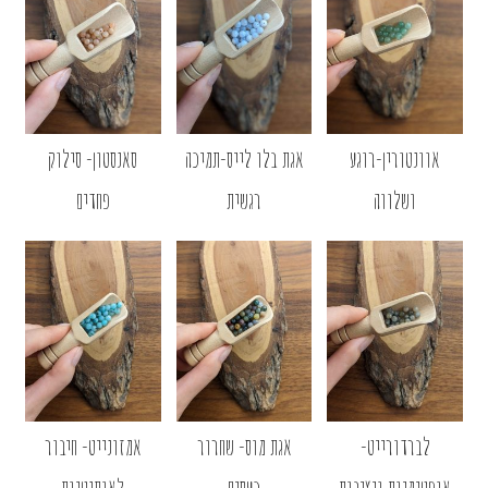
אוונטורין-רוגע
אגת בלו לייס-תמיכה
סאנסטון- סילוק
ושלווה
רגשית
פחדים
לברדורייט-
אגת מוס- שחרור
אמזונייט- חיבור
אופטימיות ויציבות
כעסים
לאותנטיות