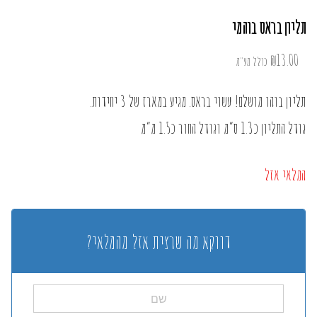
תליון בראס בוהמי
₪
13.00
כולל מע"מ
תליון בוהו מושלם! עשוי בראס. מגיע במארז של 3 יחידות.
גודל התליון כ1.3 ס”מ וגודל החור כ1.5 מ”מ
המלאי אזל
דווקא מה שרצית אזל מהמלאי?