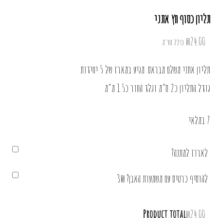
תליון כסוף חץ אתני
₪
24.00
כולל מע"מ
תליון אתני משלם מבראס. מגיע במארז של 5 יחידות
גודל התליון כ2 ס”מ וגלד החור כ1.5 מ”מ
7 במלאי
לארוז למתנה?
להוסיף כרטיס עם משמעות האבן? 3₪
Product total
₪24.00