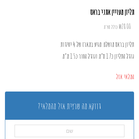
תליון מעויין אתני בראס
₪
28.00
כולל מע"מ
תליון בראס מושלם. מגיע במארז של 4 יחידות
גודל התליון כ1.7 ס”מ וגודל החור כ1.5 מ”מ
המלאי אזל
דווקא מה שרצית אזל מהמלאי?